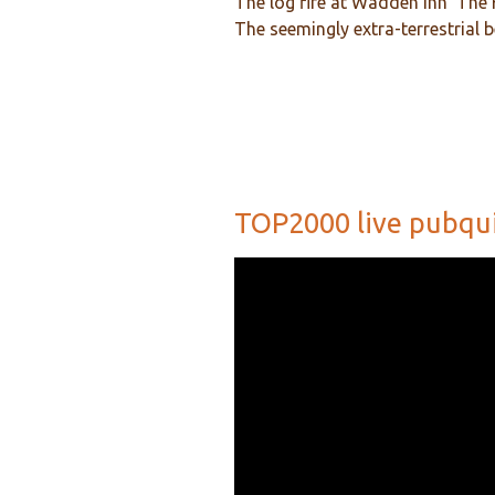
The log fire at
Wadden inn 'The F
The seemingly extra-terrestrial 
TOP2000 live pubqui