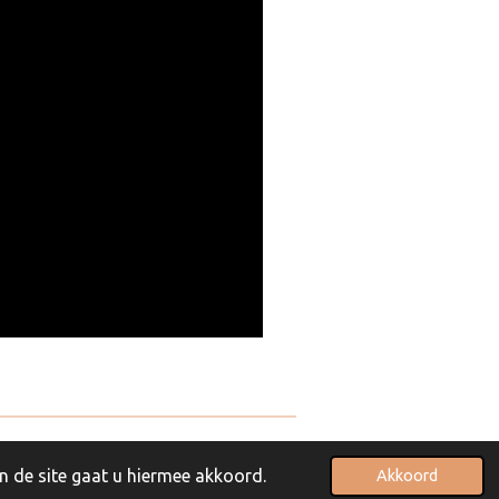
Powered by
JouwWeb
n de site gaat u hiermee akkoord.
Akkoord