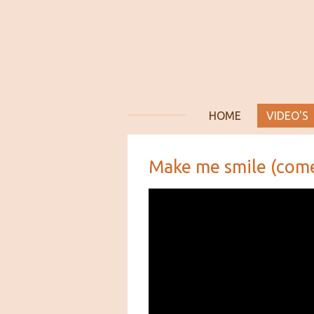
Ga
direct
naar
de
hoofdinhoud
HOME
VIDEO'S
Make me smile (come