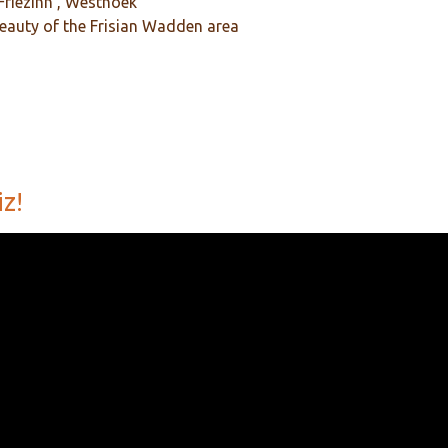
riezinn', Westhoek
beauty of the Frisian Wadden area
z!