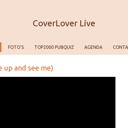
CoverLover Live
FOTO'S
TOP2000 PUBQUIZ
AGENDA
CONT
 up and see me)